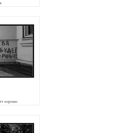
а
дет хорошо