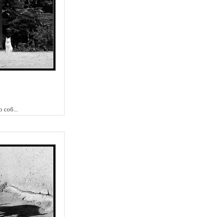
 соб...