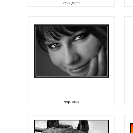
крик души
чертовка