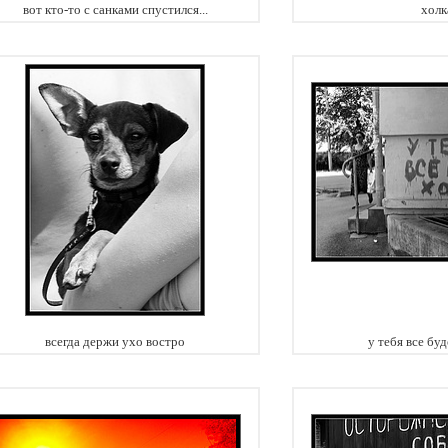
вот кто-то с санками спустился...
холк
всегда держи ухо востро
у тебя все бу