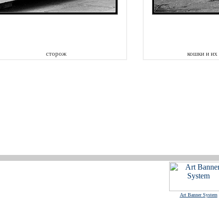
сторож
кошки и их
Art Banner System