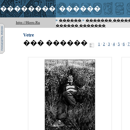
��������
������
������
������� ����
http://Hiero.Ru
������ �������
Vetre
��� ������
1
·
2
·
3
·
4
·
5
·
6
·
7