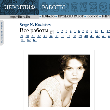
ИЕРОГЛИФ
РАБОТЫ
http://Hiero.Ru
НАЧАЛО
ПРОДАЖА РАБОТ
ФОРУМ
БИБ
Serge N. Kozintsev
Все работы
1
·
2
·
3
·
4
·
5
·
6
·
7
·
8
·
9
·
10
·
11
·
12
29
·
30
·
31
·
32
·
33
·
34
·
35
·
36
·
37
·
38
·
39
·
40
·
41
·
42
·
43
·
4
·
61
·
62
·
63