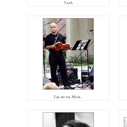
ГалА
Где же ты, Муза...