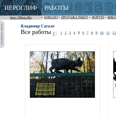
ИЕРОГЛИФ
РАБОТЫ
http://Hiero.Ru
НАЧАЛО
ПРОДАЖА РАБОТ
ФОРУМ
БИБ
Владимир Сагало
Все работы
1
·
2
·
3
·
4
·
5
·
6
·
7
·
8
·
9
·
10
·
11
·
12