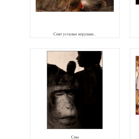
Спят усталые игрушки...
Сны