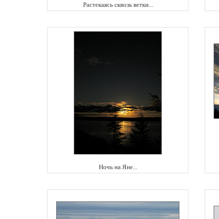
Растекаясь сквозь ветки...
Ночь на Яне...