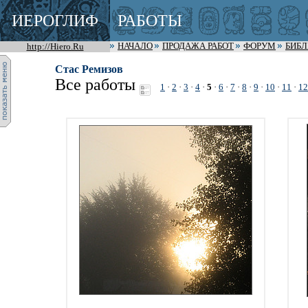
ИЕРОГЛИФ
РАБОТЫ
http://Hiero.Ru
НАЧАЛО
ПРОДАЖА РАБОТ
ФОРУМ
БИБ
Стас Ремизов
Все работы
1
·
2
·
3
·
4
·
5
·
6
·
7
·
8
·
9
·
10
·
11
·
12