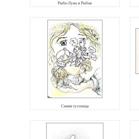
Рыба-Луна и Рыбак
Синяя гусеница