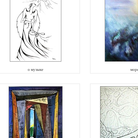
о музыке
мор