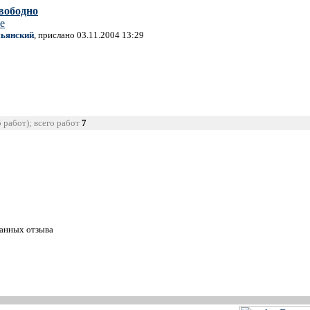
свободно
е
ьянский
, прислано 03.11.2004 13:29
5 работ); всего работ
7
танных отзыва