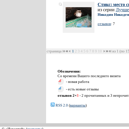
Стикс: место 
из серии
Лучше
Никодим Никодем
отзывов
: 7
страница
1
2
3
4
5
6
7
8
9
10
из 1 (по 1
Обозначения:
Со времени Вашего последнего визита
- новая работа
- есть новые отзывы
отзывов 2+
3
- 2 прочитанных и 3 непрочи
RSS 2.0
(
варианты
)
© «Иероглиф» (
контакты
)