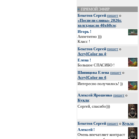
ПРЯМОЙ ЭФИР
Бекетов Сергей
пишет
о
«Поспели сливы» 2026г.
холст,масло 40х60см
:
Игорь !
Аппетитно )))
Класс !
Бекетов Сергей
пишет
о
AcrylColor no 4
:
Елена !
Большое СПАСИБО !
Шипицова Елена
пишет
о
AcrylColor no 4
:
Интересно получилось! ))
Алексей Ярошенко
пишет
о
Кукла
:
Сергей, спасибо)))
Бекетов Сергей
пишет
о
Кукла
:
Алексей !
Очень впечатляет контраст