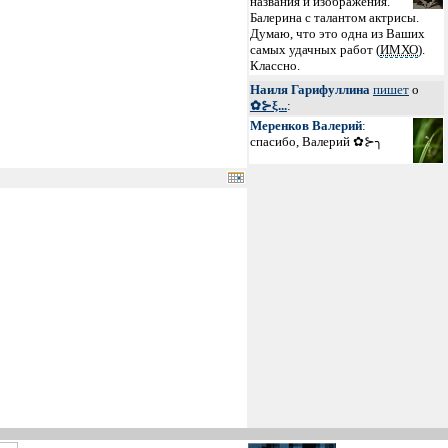
названия и изображения.
Балерина с талантом актрисы.
Думаю, что это одна из Ваших
самых удачных работ (
ИМХО
).
Классно.
Наиля Гарифуллина
пишет
о
✿⊱ξ...
:
Меренков Валерий
:
спасибо, Валерий ✿⊱╮