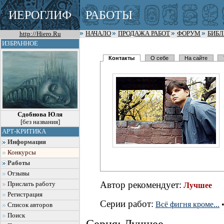
ИЕРОГЛИФ
РАБОТЫ
http://Hiero.Ru
НАЧАЛО
ПРОДАЖА РАБОТ
ФОРУМ
БИБ
ИЗБРАННОЕ
Контакты
О себе
На сайте
Сдобнова Юля
[без названия]
АРТ-КРИТИКА
Информация
Конкурсы
Работы
Отзывы
Автор рекомендует:
Прислать работу
Лучшее
Регистрация
Серии работ:
Всё фигня кроме...
Список авторов
Поиск