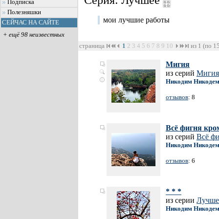
Серия: Лучшее
Подписка
Полезняшки
мои лучшие работы
СЕЙЧАС НА САЙТЕ
+ ещё 98 неизвестных
страница
1
2
3
4
5
6
7
8
9
10
из 1 (по 1
Мигия
из серий
Мигия
Никодим Никодем
отзывов
: 8
Всё фигня кро
из серий
Всё фи
Никодим Никодем
отзывов
: 6
* * *
из серии
Лучше
Никодим Никодем