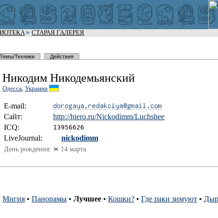
ЛИОТЕКА
СТАРАЯ ГАЛЕРЕЯ
Темы/Техники
Действия
Никодим Никодемьянский
Одесса
,
Украина
E-mail:
Сайт:
http://hie
ro.ru/Nick
odimm/Luch
shee
I
C
Q:
13956626
LiveJournal:
nickodimm
День рождения:
14 марта
•
Мигия
•
Панорамы
•
Лучшее
•
Кошки?
•
Где раки зимуют
•
Дыр