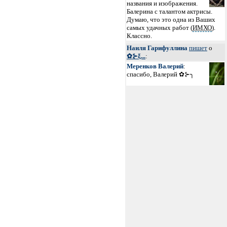
названия и изображения.
Балерина с талантом актрисы.
Думаю, что это одна из Ваших
самых удачных работ (
ИМХО
).
Классно.
Наиля Гарифуллина
пишет
о
✿⊱ξ...
:
Меренков Валерий
:
спасибо, Валерий ✿⊱╮