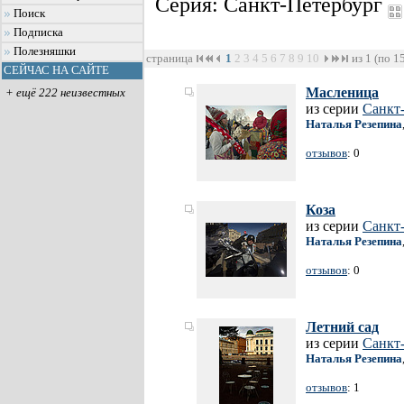
Серия: Санкт-Петербург
Поиск
Подписка
Полезняшки
страница
1
2
3
4
5
6
7
8
9
10
из 1 (по 1
СЕЙЧАС НА САЙТЕ
Масленица
+ ещё 222 неизвестных
из серии
Санкт
Наталья Резепина
отзывов
: 0
Коза
из серии
Санкт
Наталья Резепина
отзывов
: 0
Летний сад
из серии
Санкт
Наталья Резепина
отзывов
: 1