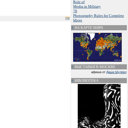
Role of
Media in Military
78
Photography Rules for Complete
Idiots
НА КАРТЕ МИРА
ВЫСТАВКИ В МОСКВЕ
афиша от
Даши Шулеко
:
БИБЛИОТЕКА