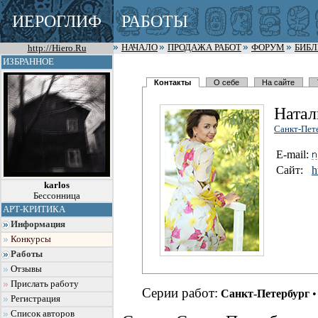
ИЕРОГЛИФ
РАБОТЫ
http://Hiero.Ru
НАЧАЛО
ПРОДАЖА РАБОТ
ФОРУМ
БИБ
ИЗБРАННОЕ
Контакты
О себе
На сайте
Натал
Санкт-Пет
E-mail:
Сайт:
h
karlos
Бессонница
АРТ-КРИТИКА
Информация
Конкурсы
Работы
Отзывы
Прислать работу
Серии работ:
Санкт-Петербург
Регистрация
Список авторов