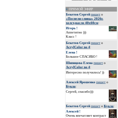
ПРЯМОЙ ЭФИР
Бекетов Сергей
пишет
о
«Поспели сливы» 2026г.
холст,масло 40х60см
:
Игорь !
Аппетитно )))
Класс !
Бекетов Сергей
пишет
о
AcrylColor no 4
:
Елена !
Большое СПАСИБО !
Шипицова Елена
пишет
о
AcrylColor no 4
:
Интересно получилось! ))
Алексей Ярошенко
пишет
о
Кукла
:
Сергей, спасибо)))
Бекетов Сергей
пишет
о
Кукла
:
Алексей !
Очень впечатляет контраст