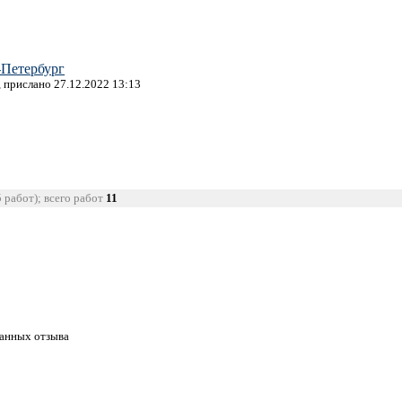
-Петербург
, прислано 27.12.2022 13:13
5 работ); всего работ
11
танных отзыва