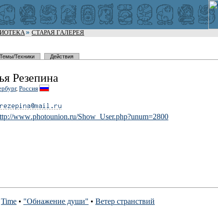
ЛИОТЕКА
СТАРАЯ ГАЛЕРЕЯ
Темы/Техники
Действия
ья Резепина
ербург
,
Россия
ttp://www
.photounio
n.ru/Show_
User.php?u
num=2800
•
Time
•
"Обнажение души"
•
Ветер странствий