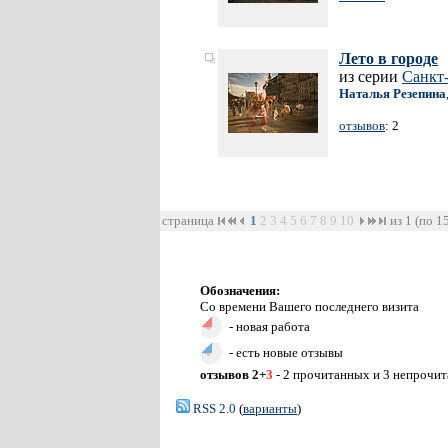
Лето в городе
из серии
Санкт
Наталья Резепина
отзывов
: 2
страница
1
2
3
4
5
6
7
8
9
10
из 1 (по 1
Обозначения:
Со времени Вашего последнего визита
- новая работа
- есть новые отзывы
отзывов 2+
3
- 2 прочитанных и 3 непрочи
RSS 2.0
(
варианты
)