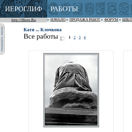
ИЕРОГЛИФ
РАБОТЫ
http://Hiero.Ru
НАЧАЛО
ПРОДАЖА РАБОТ
ФОРУМ
БИБ
Катя ... Клочкова
Все работы
1
·
2
·
3
·
4