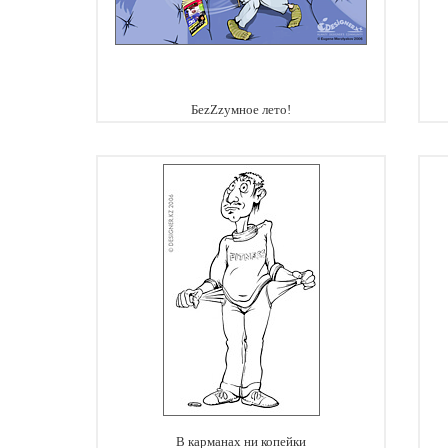
БеzZzумное лето!
В карманах ни копейки