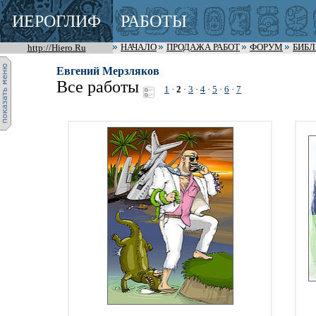
ИЕРОГЛИФ
РАБОТЫ
http://Hiero.Ru
НАЧАЛО
ПРОДАЖА РАБОТ
ФОРУМ
БИБ
Евгений Мерзляков
Все работы
1
·
2
·
3
·
4
·
5
·
6
·
7