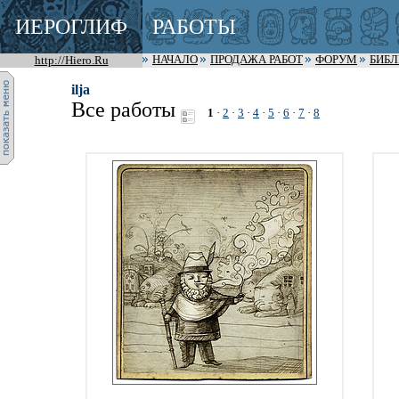
ИЕРОГЛИФ
РАБОТЫ
http://Hiero.Ru
НАЧАЛО
ПРОДАЖА РАБОТ
ФОРУМ
БИБ
ilja
Все работы
1
·
2
·
3
·
4
·
5
·
6
·
7
·
8