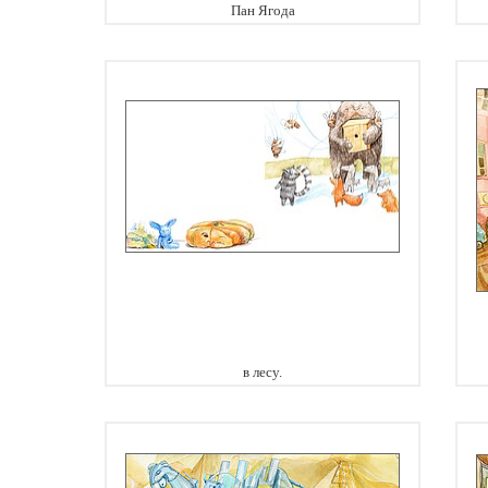
Пан Ягода
в лесу.