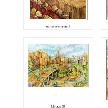
маг исчезновений
Москва III