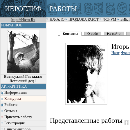
ИЕРОГЛИФ
РАБОТЫ
http://Hiero.Ru
НАЧАЛО
ПРОДАЖА РАБОТ
ФОРУМ
БИБ
ИЗБРАННОЕ
Контакты
О себе
На сайте
Игорь
Нант
,
Фран
Васисуалий Гвоздадзе
Летающий дед 1
АРТ-КРИТИКА
Информация
Конкурсы
Работы
Отзывы
Прислать работу
Представленные работы
Регистрация
Список авторов