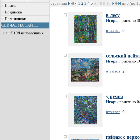
страница
1
2
3
4
5
6
7
8
9
10
из 5 (по 1
Поиск
Подписка
в лесу
Полезняшки
Игорь
, прислано 3
СЕЙЧАС НА САЙТЕ
отзывов
: 0
+ ещё 138 неизвестных
сельский пейз
Игорь
, прислано 1
отзывов
: 2
у ручья
Игорь
, прислано 0
отзывов
: 0
пейзаж с церк