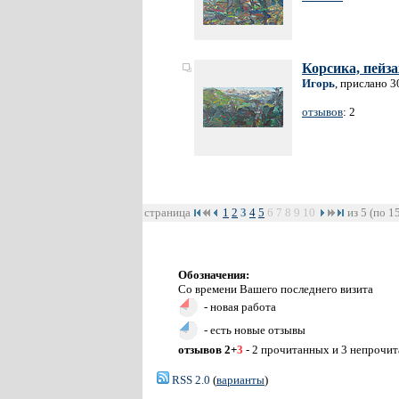
Корсика, пейз
Игорь
, прислано 3
отзывов
: 2
страница
1
2
3
4
5
6
7
8
9
10
из 5 (по 1
Обозначения:
Со времени Вашего последнего визита
- новая работа
- есть новые отзывы
отзывов 2+
3
- 2 прочитанных и 3 непрочи
RSS 2.0
(
варианты
)