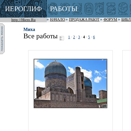
ИЕРОГЛИФ
РАБОТЫ
http://Hiero.Ru
НАЧАЛО
ПРОДАЖА РАБОТ
ФОРУМ
БИБ
Миха
Все работы
1
·
2
·
3
·
4
·
5
·
6