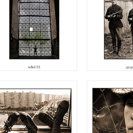
w&d 01
дед