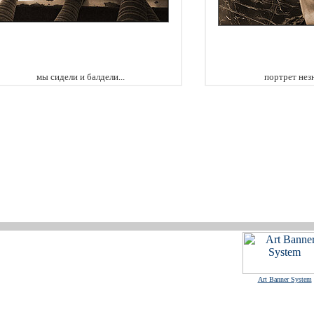
мы сидели и балдели...
портрет нез
Art Banner System