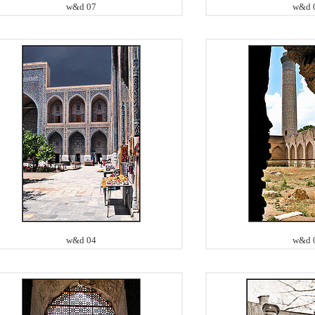
w&d 07
w&d 
w&d 04
w&d 