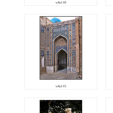
w&d 08
w&d 05