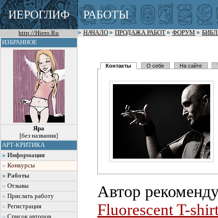
ИЕРОГЛИФ
РАБОТЫ
http://Hiero.Ru
НАЧАЛО
ПРОДАЖА РАБОТ
ФОРУМ
БИБ
ИЗБРАННОЕ
Контакты
О себе
На сайте
Яра
[без названия]
АРТ-КРИТИКА
Информация
Конкурсы
Работы
Автор рекоменду
Отзывы
Прислать работу
Fluorescent T-shir
Регистрация
Список авторов