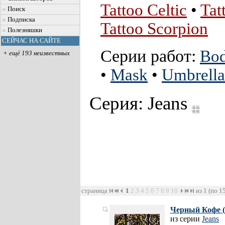
Tattoo Celtic
•
Tat
Поиск
Подписка
Tattoo Scorpion
Полезняшки
СЕЙЧАС НА САЙТЕ
Серии работ:
Bod
+ ещё 193 неизвестных
•
Mask
•
Umbrella
Серия: Jeans
страница
1
2
3
4
5
6
7
8
9
10
из 1 (по 1
Черный Кофе (
из серии
Jeans