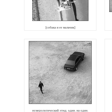
[собака и ее мальчик]
нумерологический этюд. один. на один.