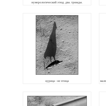
нумерологический этюд. два. трижды.
курица - не птица
мале