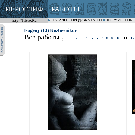
ИЕРОГЛИФ
РАБОТЫ
http://Hiero.Ru
НАЧАЛО
ПРОДАЖА РАБОТ
ФОРУМ
БИБ
Eugeny (Ef) Kozhevnikov
Все работы
1
·
2
·
3
·
4
·
5
·
6
·
7
·
8
·
9
·
10
·
11
·
12