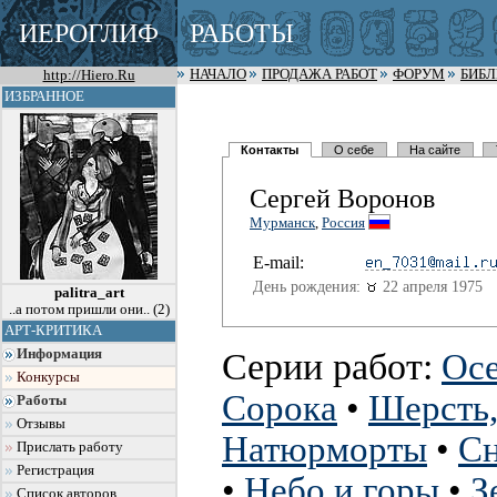
ИЕРОГЛИФ
РАБОТЫ
http://Hiero.Ru
НАЧАЛО
ПРОДАЖА РАБОТ
ФОРУМ
БИБ
ИЗБРАННОЕ
Контакты
О себе
На сайте
Сергей Воронов
Мурманск
,
Россия
E-mail:
День рождения:
22 апреля 1975
palitra_art
..а потом пришли они.. (2)
АРТ-КРИТИКА
Серии работ:
Информация
Осе
Конкурсы
Сорока
•
Шерсть,
Работы
Отзывы
Натюрморты
•
Сн
Прислать работу
Регистрация
•
Небо и горы
•
З
Список авторов