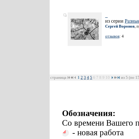
_
из серии
Разные
Сергей Воронов
, 
отзывов
: 4
страница
1
2
3
4
5
6
7
8
9
10
из 5 (по 1
Обозначения:
Со времени Вашего п
- новая работа