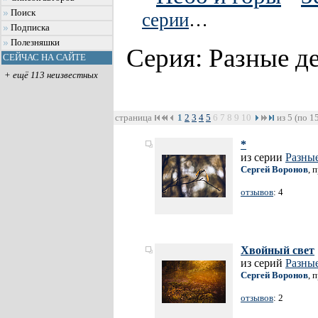
Поиск
серии
…
Подписка
Полезняшки
Серия: Разные д
СЕЙЧАС НА САЙТЕ
+ ещё 113 неизвестных
страница
1
2
3
4
5
6
7
8
9
10
из 5 (по 1
*
из серии
Разные
Сергей Воронов
, 
отзывов
: 4
Хвойный свет
из серий
Разные
Сергей Воронов
, 
отзывов
: 2