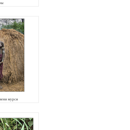
ры
мени мурси