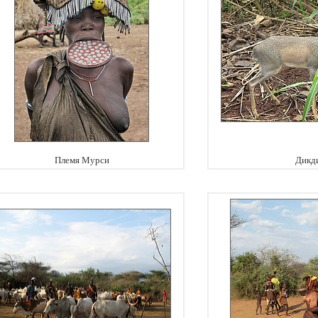
Племя Мурси
Дикд