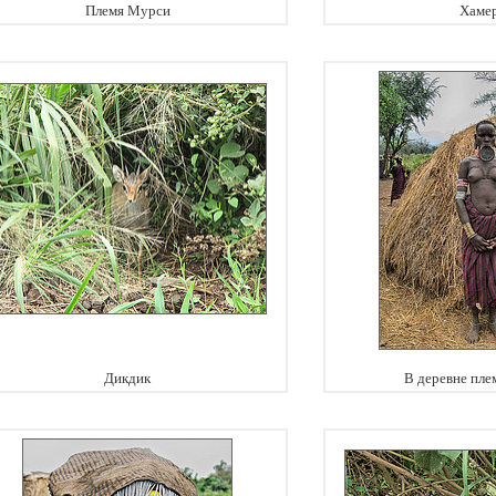
Племя Мурси
Хаме
Дикдик
В деревне пле