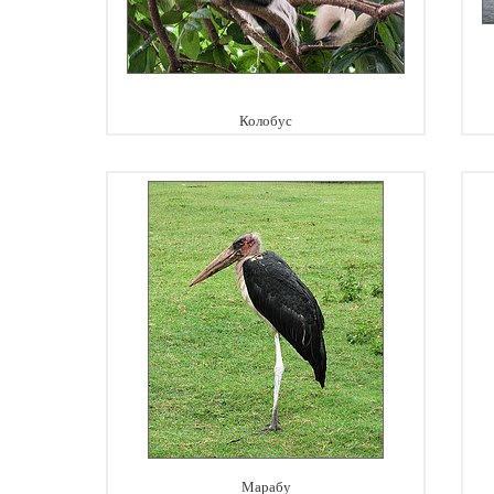
Колобус
Марабу