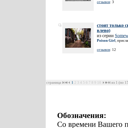
отзывов
: 3
стоит только с
влево)
из серии
Somewh
Poison Girl
, присл
отзывов
: 12
страница
1
2
3
4
5
6
7
8
9
10
из 1 (по 1
Обозначения:
Со времени Вашего п