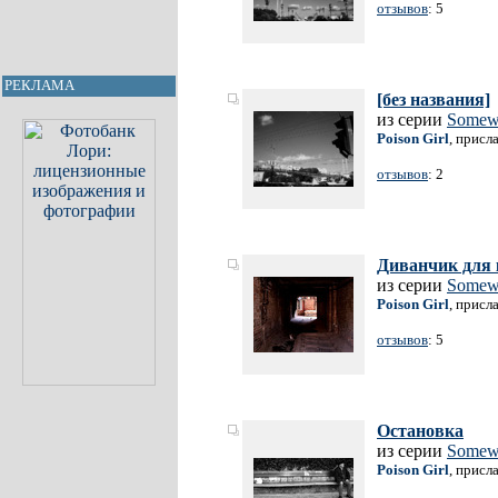
отзывов
: 5
РЕКЛАМА
[без названия]
из серии
Somewh
Poison Girl
, присл
отзывов
: 2
Диванчик для
из серии
Somewh
Poison Girl
, присл
отзывов
: 5
Остановка
из серии
Somewh
Poison Girl
, присл