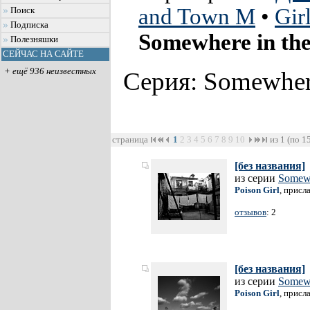
and Town M
•
Girl
Поиск
Подписка
Somewhere in the
Полезняшки
СЕЙЧАС НА САЙТЕ
+ ещё 936 неизвестных
Серия: Somewhere
страница
1
2
3
4
5
6
7
8
9
10
из 1 (по 1
[без названия]
из серии
Somewh
Poison Girl
, присл
отзывов
: 2
[без названия]
из серии
Somewh
Poison Girl
, присл