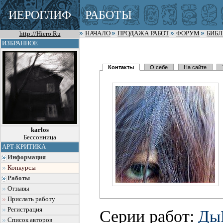
ИЕРОГЛИФ
РАБОТЫ
http://Hiero.Ru
НАЧАЛО
ПРОДАЖА РАБОТ
ФОРУМ
БИБ
ИЗБРАННОЕ
Контакты
О себе
На сайте
karlos
Бессонница
АРТ-КРИТИКА
Информация
Конкурсы
Работы
Отзывы
Прислать работу
Регистрация
Серии работ:
Ды
Список авторов