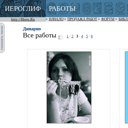
ИЕРОГЛИФ
РАБОТЫ
http://Hiero.Ru
НАЧАЛО
ПРОДАЖА РАБОТ
ФОРУМ
БИБ
Динарио
Все работы
1
·
2
·
3
·
4
·
5
·
6