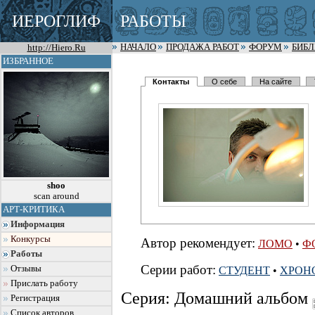
ИЕРОГЛИФ
РАБОТЫ
http://Hiero.Ru
НАЧАЛО
ПРОДАЖА РАБОТ
ФОРУМ
БИБ
ИЗБРАННОЕ
Контакты
О себе
На сайте
shoo
scan around
АРТ-КРИТИКА
Информация
Конкурсы
Автор рекомендует:
ЛОМО
•
Ф
Работы
Серии работ:
Отзывы
СТУДЕНТ
•
ХРОН
Прислать работу
Серия: Домашний альбом
Регистрация
Список авторов