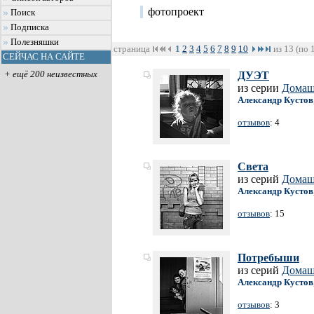
фотопроект
Поиск
Подписка
Полезняшки
страница
1
2
3
4
5
6
7
8
9
10
из 13 (по 
СЕЙЧАС НА САЙТЕ
+ ещё 200 неизвестных
ДУЭТ
из серии
Домаш
Александр Кустов
отзывов
: 4
Света
из серий
Домаш
Александр Кустов
отзывов
: 15
Потребыши
из серий
Домаш
Александр Кустов
отзывов
: 3