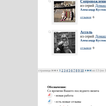
Сопровождени
из серий
Домаш
Александр Кустов
отзывов
: 6
Ассоль
из серий
Домаш
Александр Кустов
отзывов
: 9
страница
1
2
3
4
5
6
7
8
9
10
из 13 (по 
Обозначения:
Со времени Вашего последнего визита
- новая работа
- есть новые отзывы