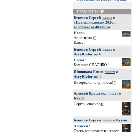
ПРЯМОЙ ЭФИР
Бекетов Сергей
пишет
о
«Поспели сливы» 2026г.
холст,масло 40х60см
:
Игорь !
Аппетитно )))
Класс !
Бекетов Сергей
пишет
о
AcrylColor no 4
:
Елена !
Большое СПАСИБО !
Шипицова Елена
пишет
о
AcrylColor no 4
:
Интересно получилось! ))
Алексей Ярошенко
пишет
о
Кукла
:
Сергей, спасибо)))
Бекетов Сергей
пишет
о
Кукла
:
Алексей !
Очень впечатляет контраст