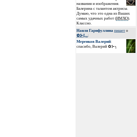
названия и изображения.
Балерина с талантом актрисы.
Думаю, что это одна из Ваших
самых удачных работ (
ИМХО
).
Классно.
Наиля Гарифуллина
пишет
о
✿⊱ξ...
:
Меренков Валерий
:
спасибо, Валерий ✿⊱╮