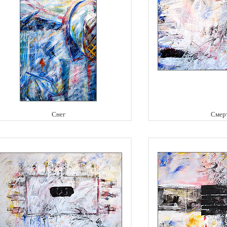
Снег
Смер