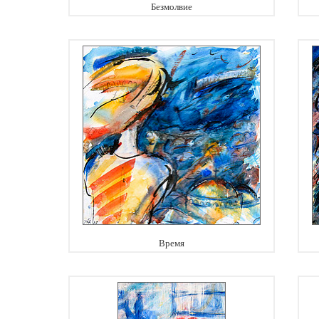
Безмолвие
Время