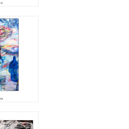
ух
га