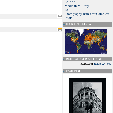
Role of
Media in Military
78
Photography Rules for Complete
Idiots
НА КАРТЕ МИРА
ВЫСТАВКИ В МОСКВЕ
афиша от
Даши Шулеко
:
ГАЛЕРЕЯ