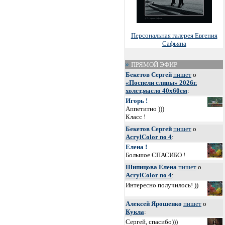
Персональная галерея Евгения
Сафьяна
ПРЯМОЙ ЭФИР
Бекетов Сергей
пишет
о
«Поспели сливы» 2026г.
холст,масло 40х60см
:
Игорь !
Аппетитно )))
Класс !
Бекетов Сергей
пишет
о
AcrylColor no 4
:
Елена !
Большое СПАСИБО !
Шипицова Елена
пишет
о
AcrylColor no 4
:
Интересно получилось! ))
Алексей Ярошенко
пишет
о
Кукла
:
Сергей, спасибо)))