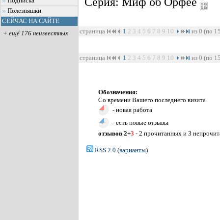
Серия: Миф об Орфее
Подписка
Полезняшки
СЕЙЧАС НА САЙТЕ
страница
1
2
3
4
5
6
7
8
9
10
из 0 (по 1
+ ещё 176 неизвестных
страница
1
2
3
4
5
6
7
8
9
10
из 0 (по 1
Обозначения:
Со времени Вашего последнего визита
- новая работа
- есть новые отзывы
отзывов 2+
3
- 2 прочитанных и 3 непрочи
RSS 2.0
(
варианты
)