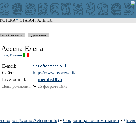
ЛИОТЕКА
СТАРАЯ ГАЛЕРЕЯ
Темы/Техники
Действия
Асеева Елена
Рим
,
Италия
E-mail:
Сайт:
http://www
.asseeva.i
t/
LiveJournal:
memfis1975
День рождения:
26 февраля 1975
говорот (Uomo Aeterno.info)
•
Сокровища воспоминаний
•
Днев