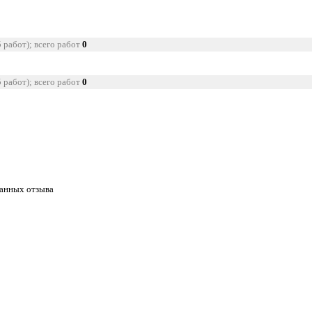
5 работ); всего работ
0
5 работ); всего работ
0
танных отзыва