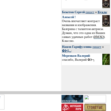
Бекетов Сергей
пишет
о
Кукла
:
Алексей !
Очень впечатляет контраст
названия и изображения.
Балерина с талантом актрисы.
Думаю, что это одна из Ваших
самых удачных работ (
ИМХО
).
Классно.
Наиля Гарифуллина
пишет
о
✿⊱ξ...
:
Меренков Валерий
:
спасибо, Валерий ✿⊱╮