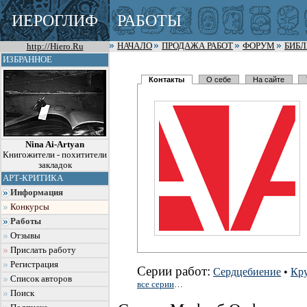
ИЕРОГЛИФ
РАБОТЫ
http://Hiero.Ru
НАЧАЛО
ПРОДАЖА РАБОТ
ФОРУМ
БИБ
ИЗБРАННОЕ
Контакты
О себе
На сайте
Nina Ai-Artyan
Книгожители - похитители
закладок
АРТ-КРИТИКА
Информация
Конкурсы
Работы
Отзывы
Прислать работу
Регистрация
Серии работ:
Сердцебиение
•
Кру
Список авторов
все серии
…
Поиск