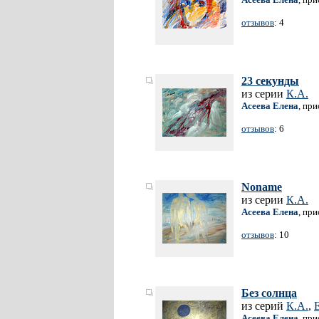
отзывов
: 4
23 секунды
из серии
К.А.
Асеева Елена
, пр
отзывов
: 6
Noname
из серии
К.А.
Асеева Елена
, пр
отзывов
: 10
Без солнца
из серий
К.А.
,
E
Асеева Елена
, пр