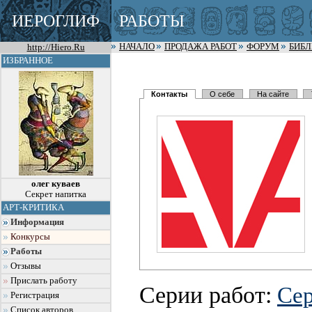
ИЕРОГЛИФ
РАБОТЫ
http://Hiero.Ru
НАЧАЛО
ПРОДАЖА РАБОТ
ФОРУМ
БИБ
ИЗБРАННОЕ
Контакты
О себе
На сайте
олег куваев
Секрет напитка
АРТ-КРИТИКА
Информация
Конкурсы
Работы
Отзывы
Прислать работу
Серии работ:
Се
Регистрация
Список авторов