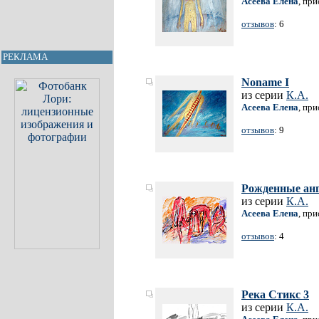
Асеева Елена
, пр
отзывов
: 6
РЕКЛАМА
Noname I
из серии
К.А.
Асеева Елена
, пр
отзывов
: 9
Рожденные ан
из серии
К.А.
Асеева Елена
, пр
отзывов
: 4
Река Стикс 3
из серии
К.А.