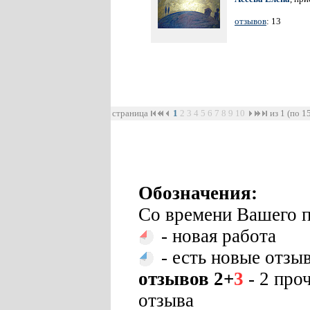
отзывов
: 13
страница
1
2
3
4
5
6
7
8
9
10
из 1 (по 1
Обозначения:
Со времени Вашего п
- новая работа
- есть новые отзы
отзывов 2+
3
- 2 про
отзыва