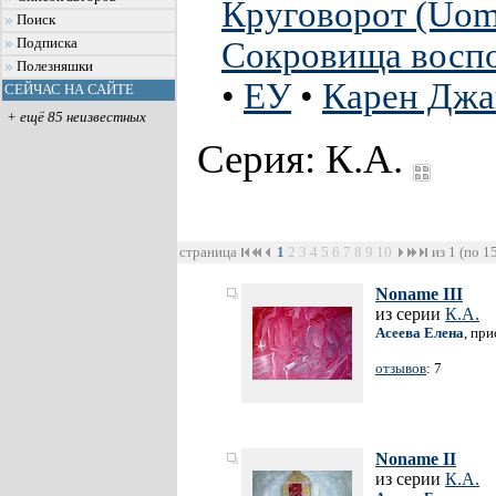
Круговорот (Uomo
Поиск
Подписка
Сокровища восп
Полезняшки
•
ЕУ
•
Карен Джа
СЕЙЧАС НА САЙТЕ
+ ещё 85 неизвестных
Серия: К.А.
страница
1
2
3
4
5
6
7
8
9
10
из 1 (по 1
Noname III
из серии
К.А.
Асеева Елена
, пр
отзывов
: 7
Noname II
из серии
К.А.