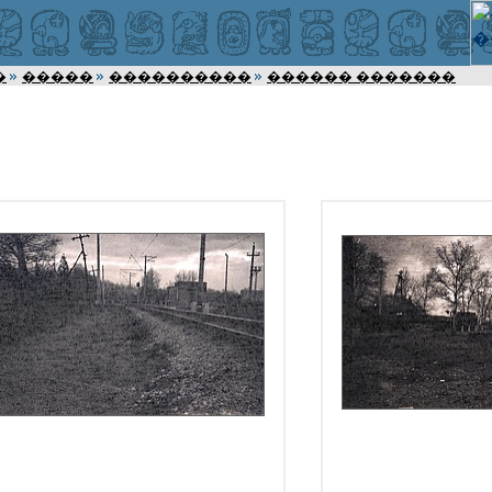
�
�����
����������
������ �������