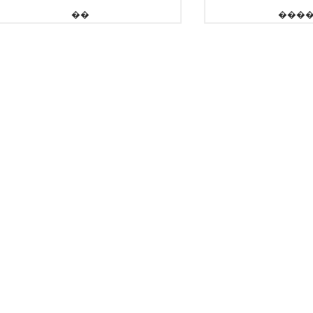
��
���