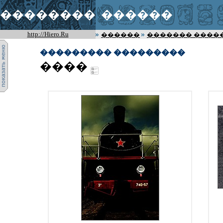
��������
������
http://Hiero.Ru
������
������� ����
��������� ���������
����