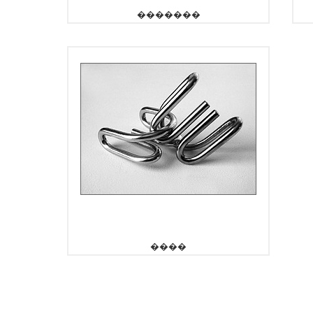
�������
����