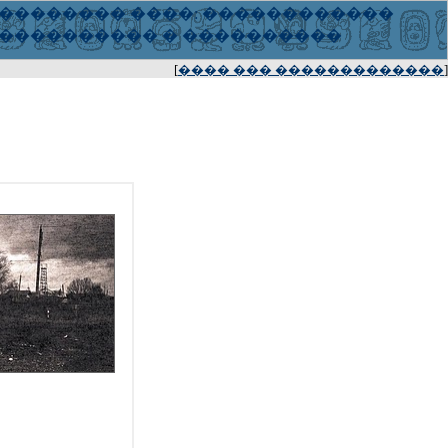
[
���� ��� �������������
]