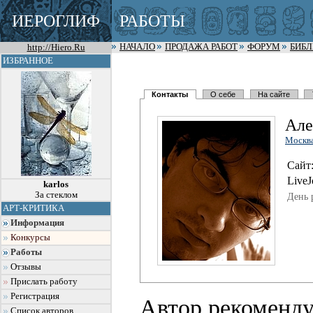
ИЕРОГЛИФ
РАБОТЫ
http://Hiero.Ru
НАЧАЛО
ПРОДАЖА РАБОТ
ФОРУМ
БИБ
ИЗБРАННОЕ
Контакты
О себе
На сайте
Але
Москв
Сайт
LiveJ
karlos
За стеклом
День 
АРТ-КРИТИКА
Информация
Конкурсы
Работы
Отзывы
Прислать работу
Регистрация
Автор рекоменду
Список авторов