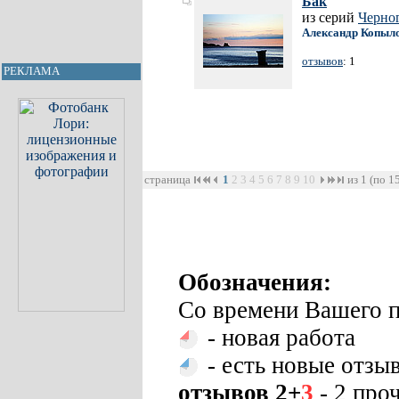
Бак
из серий
Черно
Александр Копыл
отзывов
: 1
РЕКЛАМА
страница
1
2
3
4
5
6
7
8
9
10
из 1 (по 1
Обозначения:
Со времени Вашего п
- новая работа
- есть новые отзы
отзывов 2+
3
- 2 про