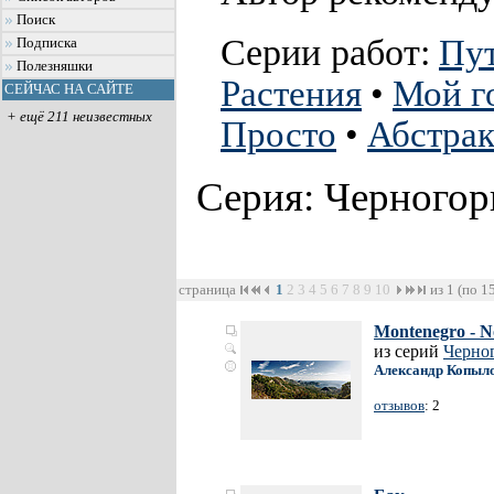
Поиск
Серии работ:
Пу
Подписка
Полезняшки
Растения
•
Мой г
СЕЙЧАС НА САЙТЕ
+ ещё 211 неизвестных
Просто
•
Абстра
Серия: Черного
страница
1
2
3
4
5
6
7
8
9
10
из 1 (по 1
Montenegro - N
из серий
Черно
Александр Копыл
отзывов
: 2