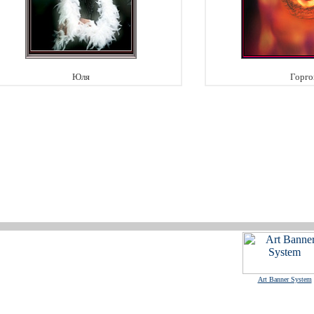
Юля
Горго
Art Banner System