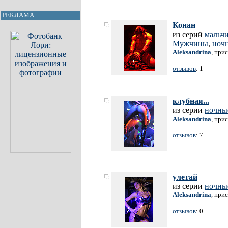
РЕКЛАМА
Конан
из серий
мальч
Мужчины
,
ноч
Aleksandrina
, при
отзывов
: 1
клубная...
из серии
ночны
Aleksandrina
, при
отзывов
: 7
улетай
из серии
ночны
Aleksandrina
, при
отзывов
: 0