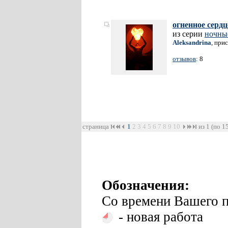
огненное сердц
из серии
ночны
Aleksandrina
, при
отзывов
: 8
страница
1
2
3
4
5
6
7
8
9
10
из 1 (по 1
Обозначения:
Со времени Вашего п
- новая работа