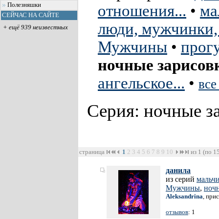
Полезняшки
отношения...
•
ма
СЕЙЧАС НА САЙТЕ
люди, мужчинки,
+ ещё 939 неизвестных
Мужчины
•
прог
ночные зарисов
ангельское...
•
все
Серия: ночные з
страница
1
2
3
4
5
6
7
8
9
10
из 1 (по 1
данила
из серий
мальч
Мужчины
,
ноч
Aleksandrina
, при
отзывов
: 1