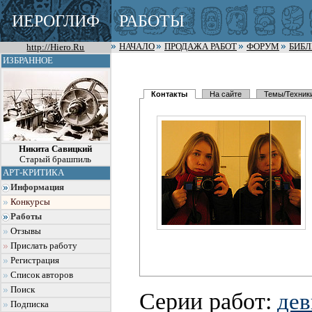
ИЕРОГЛИФ
РАБОТЫ
http://Hiero.Ru
НАЧАЛО
ПРОДАЖА РАБОТ
ФОРУМ
БИБ
ИЗБРАННОЕ
Контакты
На сайте
Темы/Техник
Никита Савицкий
Старый брашпиль
АРТ-КРИТИКА
Информация
Конкурсы
Работы
Отзывы
Прислать работу
Регистрация
Список авторов
Поиск
Серии работ:
дев
Подписка