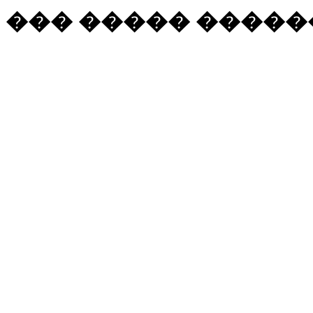
��� ����� ������ (