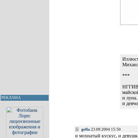
Иллюст
Михаил
***
НГГИ
майско
и луна
РЕКЛАМА
и девч
gella
23.09.2004 15:50
и мохнатый кускус, и девушк