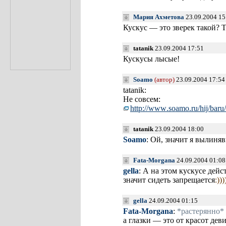
Мария Ахметова
23.09.2004 15
Кускус — это зверек такой? Т
tatanik
23.09.2004 17:51
Кускусы лысые!
Soamo
(автор)
23.09.2004 17:54
tatanik:
Не совсем:
http://www
.soamo.ru/
hij/baru/
tatanik
23.09.2004 18:00
Soamo
: Ой, значит я вылиня
Fata-Morgana
24.09.2004 01:0
gella
: А на этом кускусе дейс
значит сидеть запрещается
:)))
gella
24.09.2004 01:15
Fata-Morgana
:
*растерянно*
а глазки — это от красот де